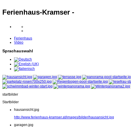
Ferienhaus-Kramser -
Ferienhaus
Video
Sprachauswahl
startbilder
Startbilder
hausansicht.jpg
http://www.ferienhaus-kramser.at/images/bilder/hausansicht.jpg
garagen.jpg