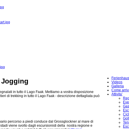
jpg
art.jpg
.jpg
Ferienhau
- Jogging
Videos
Galleria
Come arriv
gnalati in tutto il Lago Faak. Mettiamo a vostra disposizione
Attivita'
eri di trekking in tutto il Lago Faak - descrizione dettagliata può
Reg
Eve
Gas
Esc
Cic
Gol
inario percorso a piedi conduce dal Grossglockner al mare di
Ten
stadi viene svolto dagli escursionisti della nostra regione e
Esc