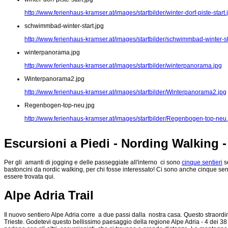
http://www.ferienhaus-kramser.at/images/startbilder/winter-dorf-piste-start.
schwimmbad-winter-start.jpg
http://www.ferienhaus-kramser.at/images/startbilder/schwimmbad-winter-st
winterpanorama.jpg
http://www.ferienhaus-kramser.at/images/startbilder/winterpanorama.jpg
Winterpanorama2.jpg
http://www.ferienhaus-kramser.at/images/startbilder/Winterpanorama2.jpg
Regenbogen-top-neu.jpg
http://www.ferienhaus-kramser.at/images/startbilder/Regenbogen-top-neu
Escursioni a Piedi - Nording Walking 
Per gli amanti di jogging e delle passeggiate all'interno ci sono
cinque sentieri
se
bastoncini da nordic walking, per chi fosse interessato! Ci sono anche cinque senti
essere trovata qui.
Alpe Adria Trail
Il nuovo sentiero Alpe Adria corre a due passi dalla nostra casa. Questo straord
Trieste. Godetevi questo bellissimo paesaggio della regione Alpe Adria - 4 dei 38 