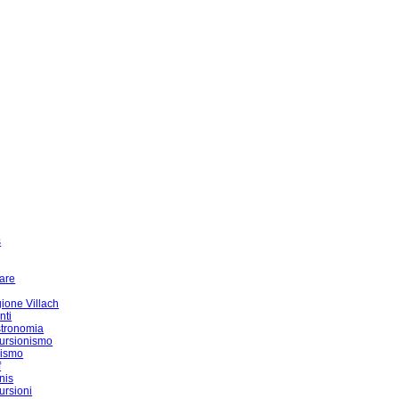
s
are
ione Villach
nti
tronomia
ursionismo
lismo
f
nis
ursioni