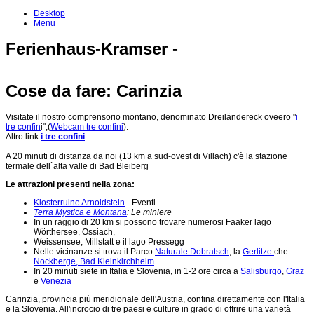
Desktop
Menu
Ferienhaus-Kramser -
Cose da fare: Carinzia
Visitate il nostro comprensorio montano, denominato Dreiländereck oveero "
i
tre confin
i",(
Webcam tre confini
).
Altro link
i tre confini
.
A 20 minuti di distanza da noi (13 km a sud-ovest di Villach) c'è la stazione
termale dell`alta valle di Bad Bleiberg
Le attrazioni presenti nella zona:
Klosterruine Arnoldstein
- Eventi
Terra Mystica e Montana
: Le miniere
In un raggio di 20 km si possono trovare numerosi Faaker lago
Wörthersee, Ossiach,
Weissensee, Millstatt e il lago Pressegg
Nelle vicinanze si trova il Parco
Naturale Dobratsch
, la
Gerlitze
che
Nockberge,
Bad Kleinkirchheim
In 20 minuti siete in Italia e Slovenia, in 1-2 ore circa a
Salisburgo
,
Graz
e
Venezia
Carinzia, provincia più meridionale dell'Austria, confina direttamente con l'Italia
e la Slovenia. All'incrocio di tre paesi e culture in grado di offrire una varietà