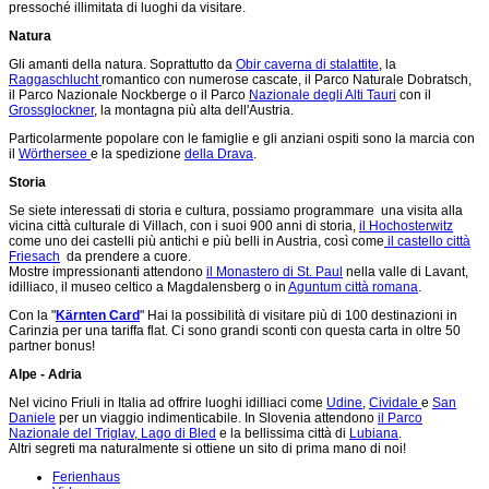
pressoché illimitata di luoghi da visitare.
Natura
Gli amanti della natura. Soprattutto da
Obir caverna di stalattite
, la
Raggaschlucht
romantico con numerose cascate, il Parco Naturale Dobratsch,
il Parco Nazionale Nockberge o il Parco
Nazionale degli Alti Tauri
con il
Grossglockner
, la montagna più alta dell'Austria.
Particolarmente popolare con le famiglie e gli anziani ospiti sono la marcia con
il
Wörthersee
e la spedizione
della Drava
.
Storia
Se siete interessati di storia e cultura, possiamo programmare una visita alla
vicina città culturale di Villach, con i suoi 900 anni di storia,
il Hochosterwitz
come uno dei castelli più antichi e più belli in Austria, così come
il castello città
Friesach
da prendere a cuore.
Mostre impressionanti attendono
il Monastero di St. Paul
nella valle di Lavant,
idilliaco, il museo celtico a Magdalensberg o in
Aguntum città romana
.
Con la "
Kärnten Card
" Hai la possibilità di visitare più di 100 destinazioni in
Carinzia per una tariffa flat. Ci sono grandi sconti con questa carta in oltre 50
partner bonus!
Alpe - Adria
Nel vicino Friuli in Italia ad offrire luoghi idilliaci come
Udine
,
Cividale
e
San
Daniele
per un viaggio indimenticabile. In Slovenia attendono
il Parco
Nazionale del Triglav
,
Lago di Bled
e la bellissima città di
Lubiana
.
Altri segreti ma naturalmente si ottiene un sito di prima mano di noi!
Ferienhaus