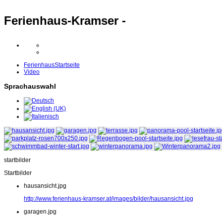
Ferienhaus-Kramser -
Ferienhaus
Startseite
Video
Sprachauswahl
startbilder
Startbilder
hausansicht.jpg
http://www.ferienhaus-kramser.at/images/bilder/hausansicht.jpg
garagen.jpg