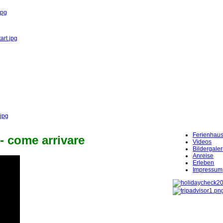
jpg
art.jpg
.jpg
Ferienhau
 - come arrivare
Videos
Bildergaler
Anreise
Erleben
Impressum